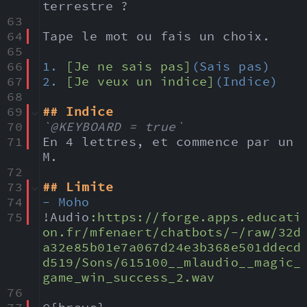
terrestre ?
63
64
Tape le mot ou fais un choix.
65
66
1. 
[Je ne sais pas]
(Sais pas)
67
2. 
[Je veux un indice]
(Indice)
68
69
## Indice
70
`@KEYBOARD = true`
71
En 4 lettres, et commence par un 
M.
72
73
## Limite
74
- Moho
75
!Audio
:
https:
//forge.apps.educati
on.fr/mfenaert/chatbots/-/raw/32d
a32e85b01e7a067d24e3b368e501ddecd
d519/Sons/615100__mlaudio__magic_
game_win_success_2.wav
76