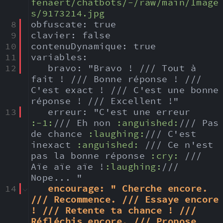
fenaert/chatbots/-/raw/main/Image
s/9173214.jpg
8
obfuscate: true
9
clavier: false
10
contenuDynamique: true
11
variables:
12
   bravo: "Bravo ! /// Tout à 
fait ! /// Bonne réponse ! /// 
C'est exact ! /// C'est une bonne 
réponse ! /// Excellent !"
13
   erreur: "C'est une erreur 
:-1:
/// Eh non 
:anguished:
/// Pas 
de chance 
:laughing:
/// C'est 
inexact 
:anguished:
 /// Ce n'est 
pas la bonne réponse 
:cry:
 /// 
Aïe aïe aïe !
:laughing:
/// 
Nope... "
14
encourage: " Cherche encore. 
/// Recommence. /// Essaye encore 
! /// Retente ta chance ! /// 
Réfléchis encore. /// Propose 