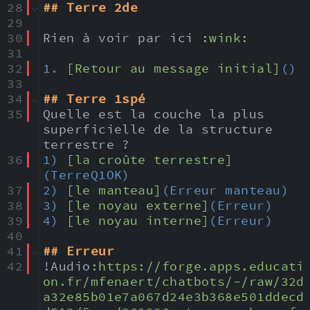
28
## Terre 2de
29
30
Rien à voir par ici 
:wink:
31
32
1. 
[Retour au message initial]
()
33
34
## Terre 1spé
35
Quelle est la couche la plus 
superficielle de la structure 
terrestre ?
36
1) 
[la croûte terrestre]
(TerreQ1OK)
37
2) 
[le manteau]
(Erreur manteau)
38
3) 
[le noyau externe]
(Erreur)
39
4) 
[le noyau interne]
(Erreur)
40
41
## Erreur
42
!Audio
:
https:
//forge.apps.educati
on.fr/mfenaert/chatbots/-/raw/32d
a32e85b01e7a067d24e3b368e501ddecd