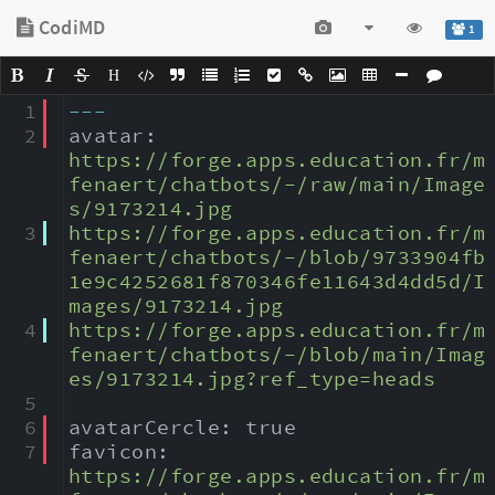
CodiMD
1
H
1
---
2
avatar: 
https://forge.apps.education.fr/m
fenaert/chatbots/-/raw/main/Image
s/9173214.jpg
3
https://forge.apps.education.fr/m
fenaert/chatbots/-/blob/9733904fb
1e9c4252681f870346fe11643d4dd5d/I
mages/9173214.jpg
4
https://forge.apps.education.fr/m
fenaert/chatbots/-/blob/main/Imag
es/9173214.jpg?ref_type=heads
5
6
avatarCercle: true
7
favicon: 
https://forge.apps.education.fr/m