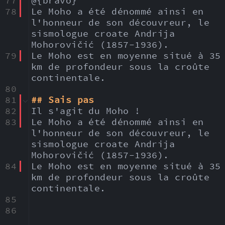
77
@{bravo}
78
Le Moho a été dénommé ainsi en 
l'honneur de son découvreur, le 
sismologue croate Andrija 
Mohorovičić (1857-1936). 
79
Le Moho est en moyenne situé à 35 
km de profondeur sous la croûte 
continentale.
80
81
## Sais pas
82
Il s'agit du Moho !
83
Le Moho a été dénommé ainsi en 
l'honneur de son découvreur, le 
sismologue croate Andrija 
Mohorovičić (1857-1936). 
84
Le Moho est en moyenne situé à 35 
km de profondeur sous la croûte 
continentale.
85
86