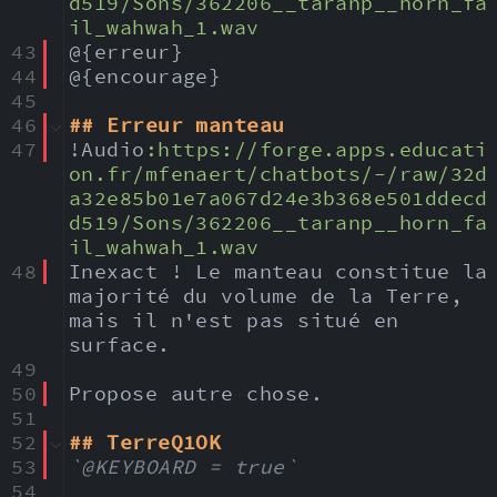
d519/Sons/362206__taranp__horn_fa
il_wahwah_1.wav
43
@{erreur}
44
@{encourage}
45
46
## Erreur manteau
47
!Audio
:
https:
//forge.apps.educati
on.fr/mfenaert/chatbots/-/raw/32d
a32e85b01e7a067d24e3b368e501ddecd
d519/Sons/362206__taranp__horn_fa
il_wahwah_1.wav
48
Inexact ! Le manteau constitue la 
majorité du volume de la Terre, 
mais il n'est pas situé en 
surface.
49
50
Propose autre chose.
51
52
## TerreQ1OK
53
`@KEYBOARD = true`
54