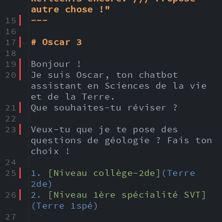
autre chose !"
15
---
16
17
# Oscar 3
18
19
Bonjour ! 
20
Je suis Oscar, ton chatbot 
assistant en Sciences de la vie 
et de la Terre.
21
Que souhaites-tu réviser ?
22
23
Veux-tu que je te pose des 
questions de géologie ? Fais ton 
choix !
24
25
1. 
[Niveau collège-2de]
(Terre 
2de)
26
2. 
[Niveau 1ère spécialité SVT]
(Terre 1spé)
27