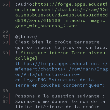
55
!Audio
:
https:
//forge.apps.educati
on.fr/mfenaert/chatbots/-/raw/32d
a32e85b01e7a067d24e3b368e501ddecd
d519/Sons/615100__mlaudio__magic_
game_win_success_2.wav
56
57
@{bravo} 
58
C'est bien la croûte terrestre 
qui se trouve le plus en surface.
59
!
[Structure interne Terre niveau 
collège]
(https://forge.apps.education.fr/
mfenaert/chatbots/-/raw/main/Imag
es/ViTa/structureterre-
college.PNG "structure de la 
Terre en couches concentriques")
60
61
Passons à la question suivante :
62
Sauras-tu me donner le nom de la 
limite inférieure de la croûte 