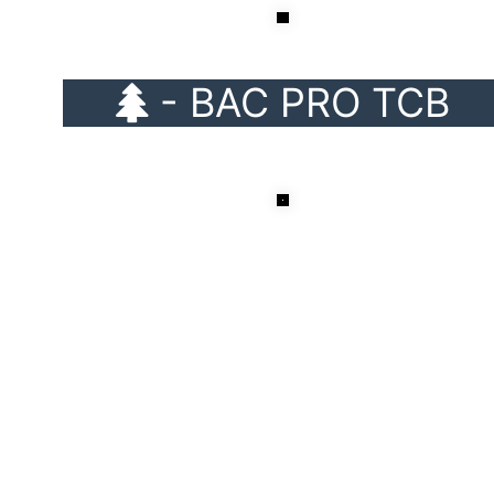
-
- 
VIE
SCOLAIRE
-
BAC
PRO
CIEL
-