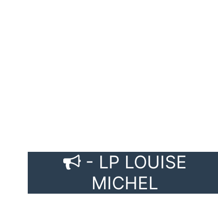
-
LP
LOUISE
MICHEL
- LP LOUISE
- 
-
MICHEL
BAC
PRO
- 
- BAC PRO TCB
TCB