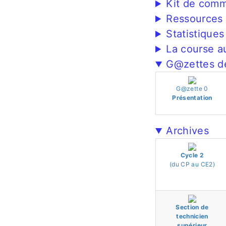
Kit de com
Ressources
Statistiques
La course a
G@zettes de
G@zette 0
Présentation
Archives
Cycle 2
(du CP au CE2)
Section de
technicien
supérieur