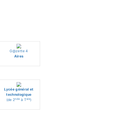
G@zette 4
Aires
Lycée général et
technologique
nde
ale
(de 2
à T
)