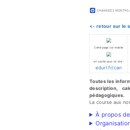
CHANGED
2 MONTHS
<- retour sur le
Cette page sur mobile
url courte pour ce site :
edurl.fr/can
Toutes les inform
description, ca
pédagogiques.
La course aux no
À propos de
Organisatio