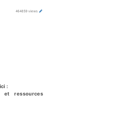
464859 views
ci :
es et ressources