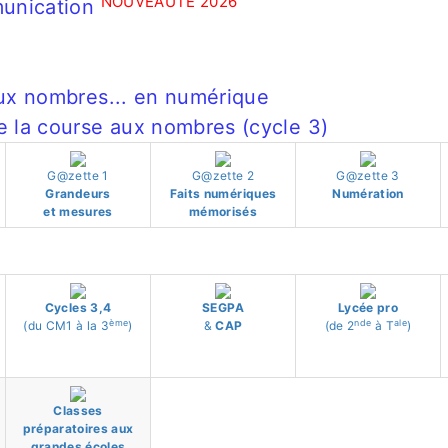
NOUVEAUTÉ 2026
munication
ux nombres... en numérique
 la course aux nombres (cycle 3)
G@zette 1
G@zette 2
G@zette 3
Grandeurs
Faits numériques
Numération
et mesures
mémorisés
Cycles 3,4
SEGPA
Lycée pro
ème
nde
ale
(du CM1 à la 3
)
&
CAP
(de 2
à T
)
Classes
préparatoires aux
grandes écoles