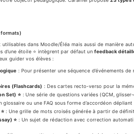
 formats)
t utilisables dans Moodle/Éléa mais aussi de manière au
s d’une étoile ⭐ intègrent par défaut un
feedback détail
ux guider vos élèves :
logique
: Pour présenter une séquence d’événements de 
res (Flashcards)
: Des cartes recto-verso pour la mémo
on Set) ⭐
: Une série de questions variées (QCM, glisser-
n glossaire ou une FAQ sous forme d’accordéon dépliant
 ⭐
: Une grille de mots croisés générée à partir de défini
ssay) ⭐
: Un sujet de rédaction avec correction automat