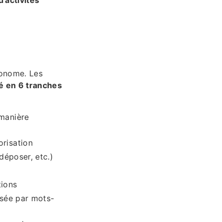
tonome. Les
lé en 6 tranches
manière
risation
déposer, etc.)
tions
isée par mots-