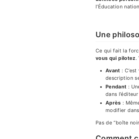
l’Éducation natio
Une philos
Ce qui fait la for
vous qui pilotez
.
Avant
: C’est
description s
Pendant
: Une
dans l’éditeur
Après
: Même 
modifier dans 
Pas de “boîte noir
Comment ça