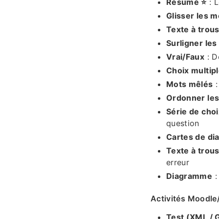
Résumé ⭐
: L
Glisser les m
Texte à trous
Surligner les
Vrai/Faux
: D
Choix multip
Mots mêlés
:
Ordonner les
Série de cho
question
Cartes de di
Texte à trou
erreur
Diagramme
:
Activités Moodle/
Test (XML / 