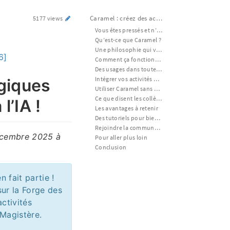
Caramel : créez des activités pédagogiques interactives en quelques clics grâce à l’IA !
5177 views
Vous êtes pressés et n’avez pas le temps de lire cet article ?
Qu’est-ce que Caramel ?
Une philosophie qui vous garde aux commandes
6]
Comment ça fonctionne ?
Des usages dans toutes les disciplines
Intégrer vos activités dans Moodle/Éléa : mode d’emploi complet 
ogiques
Utiliser Caramel sans Moodle ni Éléa 
Ce que disent les collègues enseignants
l’IA !
Les avantages à retenir
Des tutoriels pour bien démarrer 
Rejoindre la communauté Caramel
décembre 2025 à
Pour aller plus loin
Conclusion
n fait partie !
sur la Forge des
ctivités
Magistère.