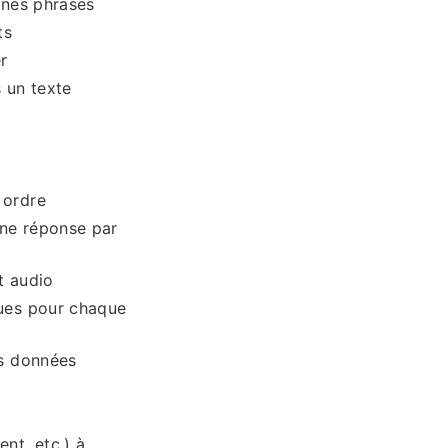
nnes phrases
ts
r
 un texte
 ordre
nne réponse par
t audio
ues pour chaque
es données
nt, etc.) à