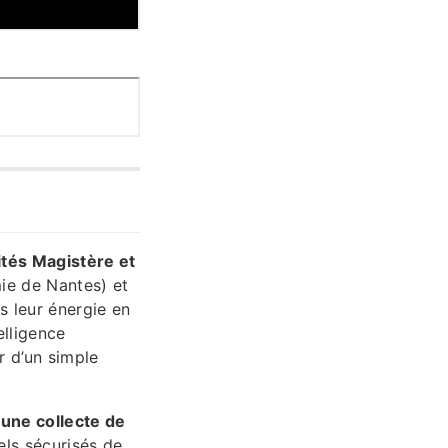
ités Magistère et
e de Nantes) et
 leur énergie en
elligence
r d’un simple
une collecte de
els sécurisés de