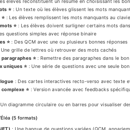
es élèves reconstituent un résumé en choisissant les bo
ots ⭐
: Un texte où les élèves glissent les mots manquan
 ⭐
: Les élèves remplissent les mots manquants au clavie
 mots ⭐
: Les élèves doivent surligner certains mots dans
es questions simples avec réponse binaire
les ⭐
: Des QCM avec une ou plusieurs bonnes réponses
 Une grille de lettres où retrouver des mots cachés
 paragraphes ⭐
: Remettre des paragraphes dans le bon
ix uniques ⭐
: Une série de questions avec une seule bo
alogue
: Des cartes interactives recto-verso avec texte e
s complexe ⭐
: Version avancée avec feedbacks spécifiq
 Un diagramme circulaire ou en barres pour visualiser d
Éléa (5 formats)
GIFT)
: Une banque de questions variées (QCM, apparieme