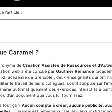
 l’article :
que Caramel ?
’acronyme de
Création Assistée de Ressources et d’Activ
ication web a été conçue par
Gauthier Remande
(académi
rd
(académie de Grenoble), deux enseignants qui ont mis
ter le travail de leurs collègues. L’outil s’appuie sur l’int
 générer automatiquement des exercices interactifs à parti
 ou d’un document que vous lui fournissez.
ns tout ça ?
Aucun compte à créer, aucune publicité, auc
elles
: Caramel est hébergé sur les serveurs institutionn