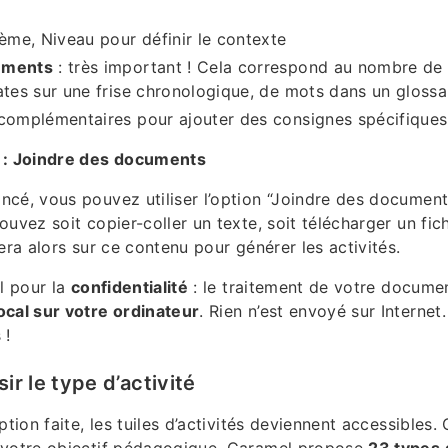
hème, Niveau pour définir le contexte
éments
: très important ! Cela correspond au nombre de
ates sur une frise chronologique, de mots dans un glossai
complémentaires pour ajouter des consignes spécifiques
 : Joindre des documents
cé, vous pouvez utiliser l’option “Joindre des document
ouvez soit copier-coller un texte, soit télécharger un fic
era alors sur ce contenu pour générer les activités.
al pour la
confidentialité
: le traitement de votre documen
ocal sur votre ordinateur
. Rien n’est envoyé sur Interne
 !
ir le type d’activité
ption faite, les tuiles d’activités deviennent accessibles. 
 votre objectif pédagogique. Caramel propose
23 types d