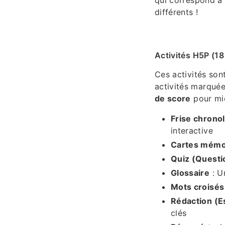
différents !
Activités H5P (18
Ces activités son
activités marquée
de score
pour mie
Frise chrono
interactive
Cartes mémoi
Quiz (Questi
Glossaire
: U
Mots croisés
Rédaction (E
clés