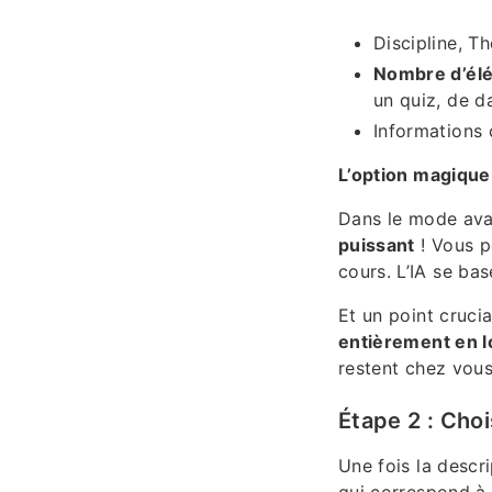
Discipline, T
Nombre d’él
un quiz, de d
Informations 
L’option magique
Dans le mode avan
puissant
! Vous p
cours. L’IA se bas
Et un point cruci
entièrement en l
restent chez vous
Étape 2 : Chois
Une fois la descri
qui correspond à