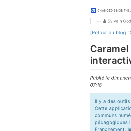
CHANGED
8 MONTHS
Sylvain G
[Retour au blog 
Caramel 
interacti
Publié le dimanc
07:18
Il y a des outi
Cette applicati
communs numériq
pédagogiques i
Franchement,
l