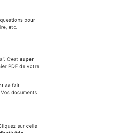
 questions pour
re, etc.
s”. C’est
super
hier PDF de votre
t se fait
t. Vos documents
Cliquez sur celle
’activités