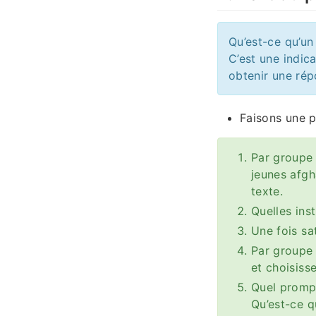
Qu’est-ce qu’u
C’est une indica
obtenir une rép
Faisons une p
Par groupe 
jeunes afgh
texte.
Quelles ins
Une fois sa
Par groupe
et choisisse
Quel prompt
Qu’est-ce q