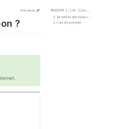
MISSION 2 : L’IA : Comment s’en sert-on ?
474 views
1. Se méfier des hallucinations de l’IA
-on ?
2. L’art du prompt
nternet.