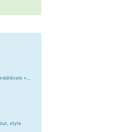
 médiévale »…
our, style