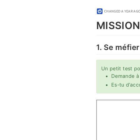
CHANGED
A YEAR AG
MISSION 
1. Se méfier
Un petit test 
Demande à l
Es-tu d’acco