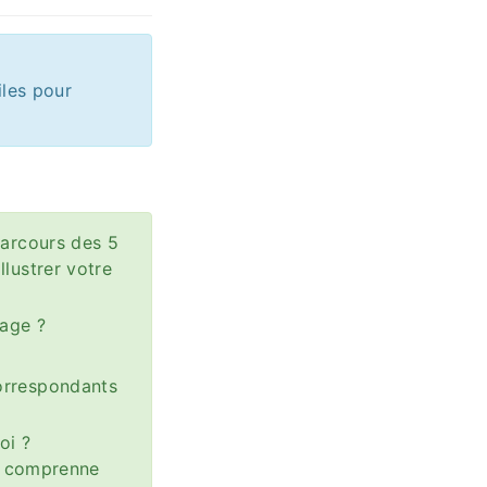
iles pour
parcours des 5
lustrer votre
mage ?
orrespondants
oi ?
IA comprenne