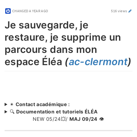
CHANGED
A YEAR AGO
516 views
Je sauvegarde, je
restaure, je supprime un
parcours dans mon
espace Éléa
(
ac-clermont
)
✴
Contact académique :
🔍
Documentation et tutoriels ÉLÉA
NEW 05/24💥/
MAJ 09/24
👁️