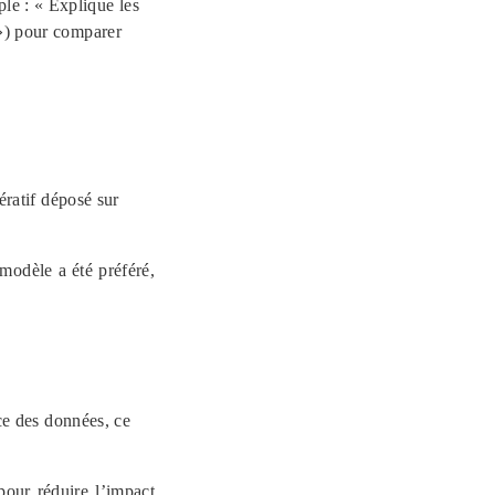
e : « Explique les
 ») pour comparer
ératif déposé sur
modèle a été préféré,
ce des données, ce
pour réduire l’impact