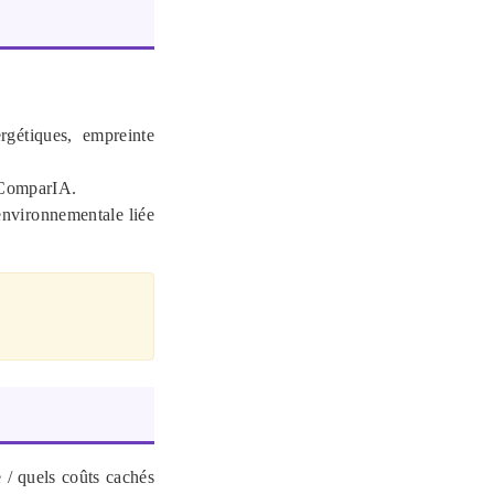
rgétiques, empreinte
 ComparIA.
environnementale liée
e / quels coûts cachés