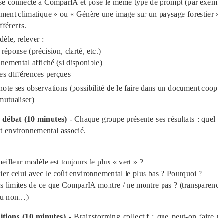
e connecte à ComparIA et pose le même type de prompt (par exempl
ement climatique » ou « Génère une image sur un paysage forestier
fférents.
èle, relever :
a réponse (précision, clarté, etc.)
nnemental affiché (si disponible)
les différences perçues
te ses observations (possibilité de le faire dans un document coop
mutualiser)
débat (10 minutes)
- Chaque groupe présente ses résultats : quel 
ût environnemental associé.
meilleur modèle est toujours le plus « vert » ?
égier celui avec le coût environnemental le plus bas ? Pourquoi ?
es limites de ce que ComparIA montre / ne montre pas ? (transparen
 ou non…)
itions (10 minutes)
- Brainstorming collectif : que peut-on faire 