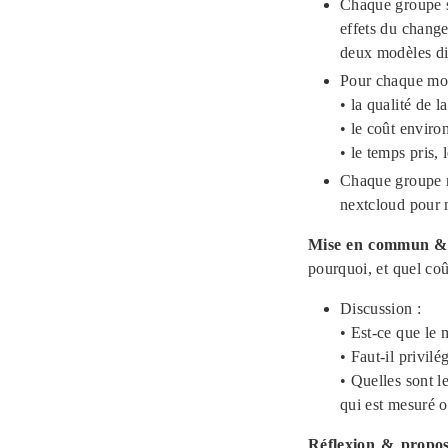
Chaque groupe s
effets du chang
deux modèles di
Pour chaque mod
• la qualité de l
• le coût enviro
• le temps pris, 
Chaque groupe no
nextcloud pour 
Mise en commun & 
pourquoi, et quel co
Discussion :
• Est-ce que le 
• Faut-il privil
• Quelles sont l
qui est mesuré
Réflexion & propos