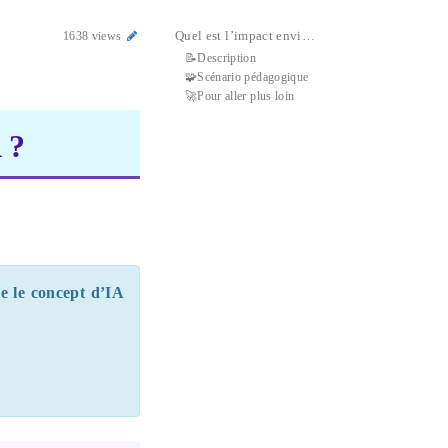
Quel est l’impact environnemental de l’IA ?
1638 views
📝Description
🧩Scénario pédagogique
🚀Pour aller plus loin
 ?
re le concept d’IA