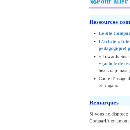
🚀Pour aller 
Ressources com
Le site Compa
L’article « Int
pédagogique) po
« Towards Susta
» (
article de r
beaucoup mais pe
Cadre d’usage d
et frugaux.
Remarques
Si vous ne disposez p
ComparIA en amont et