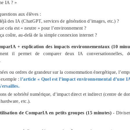
une IA ? »
uestions aux élèves :
déjà des IA (ChatGPT, services de génération d’images, etc.) ?
e cela est « neutre » pour l’environnement ?
ça coûte, au-delà de la simple connexion internet ?
mparIA + explication des impacts environnementaux (10 minu
nt il permet de comparer deux IA conversationnelles, d
.
ées ou ordres de grandeur sur la consommation énergétique, l’empr
r exemple :
l’article « Quel est l’impact environnemental d’une I
rsailles.
ons de sobriété numérique, d’impact direct et indirect (centre de do
 hardware, etc.).
utilisation de ComparIA en petits groupes (15 minutes)
- Diviser