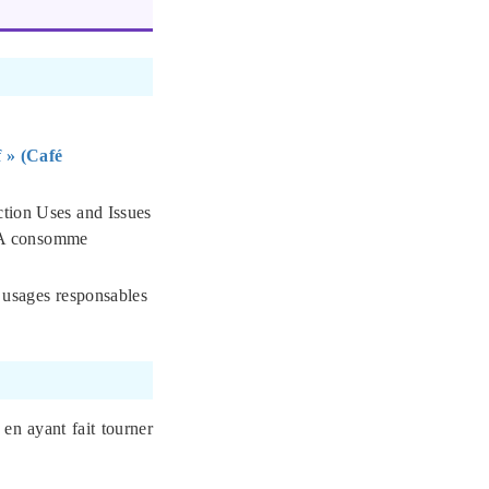
f » (Café
ction Uses and Issues
’IA consomme
 usages responsables
 en ayant fait tourner