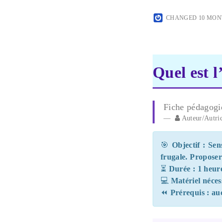
CHANGED
10 MON
Quel est 
Fiche pédagogi
Auteur/Autri
🎯
Objectif : Se
frugale. Proposer 
⏳
Durée : 1 heur
💻
Matériel nécess
⏪
Prérequis : a