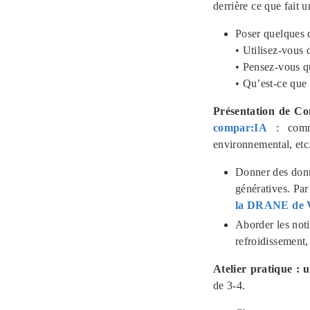
derrière ce que fait 
Poser quelques q
• Utilisez-vous 
• Pensez-vous qu
• Qu’est-ce que 
Présentation de Co
compar:IA
: comme
environnemental, etc
Donner des donn
génératives. Pa
la DRANE de Ve
Aborder les noti
refroidissement,
Atelier pratique : 
de 3-4.