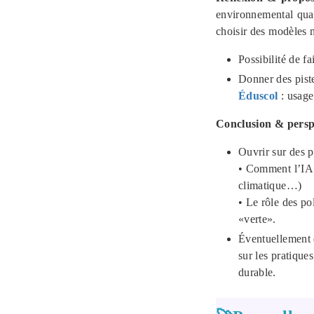
environnemental quan
choisir des modèles m
Possibilité de f
Donner des pist
Éduscol
: usage 
Conclusion & perspe
Ouvrir sur des p
• Comment l’IA p
climatique…)
• Le rôle des po
«verte».
Éventuellement d
sur les pratique
durable.