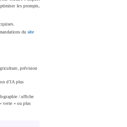
ptimiser les prompts,
cquises.
ommandations du
site
riculture, prévision
ion d’IA plus
fographie / affiche
« verte » ou plus