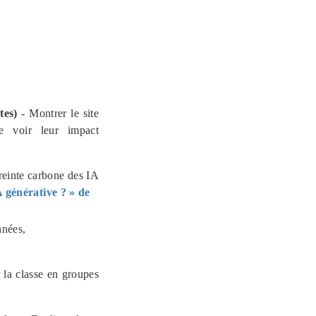
tes)
- Montrer le site
e voir leur impact
einte carbone des IA
A générative ? » de
nnées,
 la classe en groupes